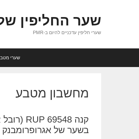
דלג
תוכן
שער החליפין של MR
שערי חליפין עדכניים להיום ב-PMR
שערי מטב
מחשבון מטבע
בשער של אגרופרומבנק