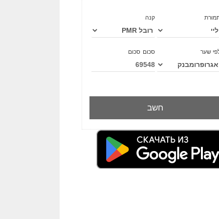
Türkçe
מורת
קנה
פי שער
סכום
סכום