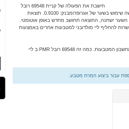
חישבת את הפעולה של קניית 69548 רובל
ת
PMR תמורת ליי מולדובני. להמרה זו, נעשה שימוש בשער של אגרופרומבנק: 0.9100. תוצאת
ליי מולדובני. אם השער ישתנה, התוצאה תחושב מחדש באופן אוטומטי.
רות להחליף ליי מולדובני למטבעות אחרים באמצעות
ל
המר 76426.37 MDL ל RUP באמצעות מחשבון המטבעות. כמה זה 69548 רובל PMR ב ליי
ספת עבור ביצוע המרת מטבע.