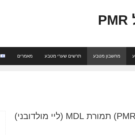
P
ע
מחשבון מטבע
תרשים שערי מטבע
מאמרים
קנה 69548 RUP (רובל PMR) תמורת MDL (ליי מולדובני)