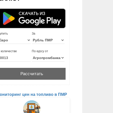
упить
За
 количестве
По курсу от
ониторинг цен на топливо в ПМР