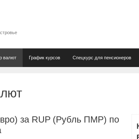
естровье
р валют
График курсов
Спецкурс для пенсионеров
алют
вро) за RUP (Рубль ПМР) по
а