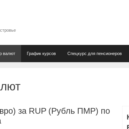
естровье
р валют
График курсов
Спецкурс для пенсионеров
алют
вро) за RUP (Рубль ПМР) по
а