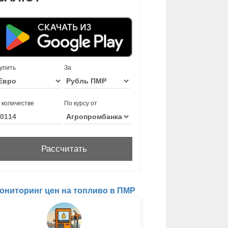
упить
За
 количестве
По курсу от
ониторинг цен на топливо в ПМР