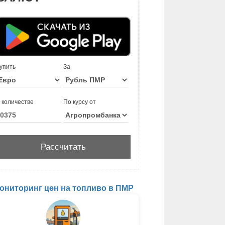
упить
За
 количестве
По курсу от
ониторинг цен на топливо в ПМР