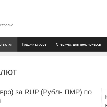
естровье
р валют
График курсов
Спецкурс для пенсионеров
алют
вро) за RUP (Рубль ПМР) по
а