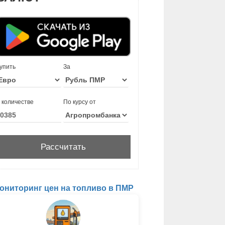
упить
За
 количестве
По курсу от
ониторинг цен на топливо в ПМР