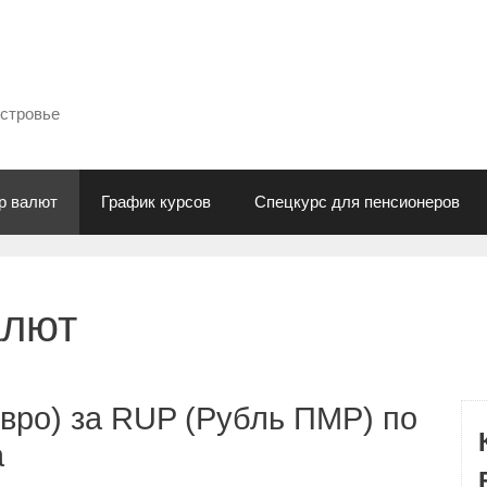
естровье
р валют
График курсов
Спецкурс для пенсионеров
алют
вро) за RUP (Рубль ПМР) по
а