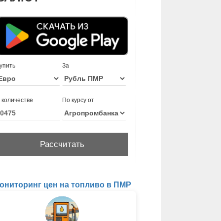
упить
За
 количестве
По курсу от
ониторинг цен на топливо в ПМР