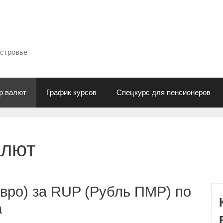
естровье
р валют
График курсов
Спецкурс для пенсионеров
алют
вро) за RUP (Рубль ПМР) по
а