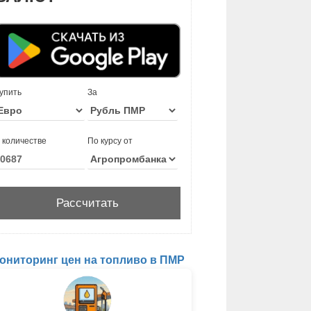
упить
За
 количестве
По курсу от
ониторинг цен на топливо в ПМР