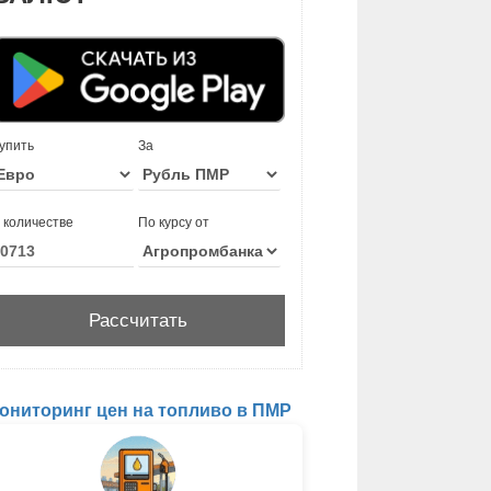
упить
За
 количестве
По курсу от
ониторинг цен на топливо в ПМР