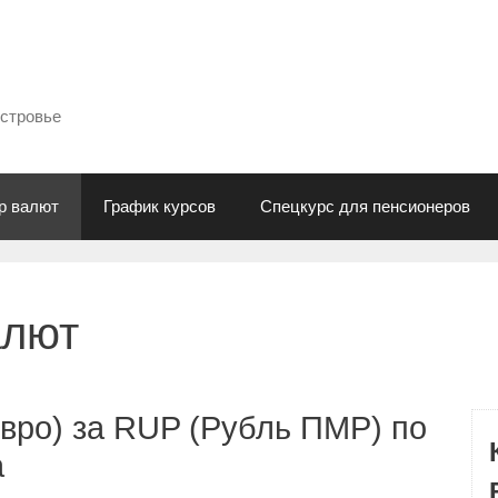
естровье
р валют
График курсов
Спецкурс для пенсионеров
алют
вро) за RUP (Рубль ПМР) по
а