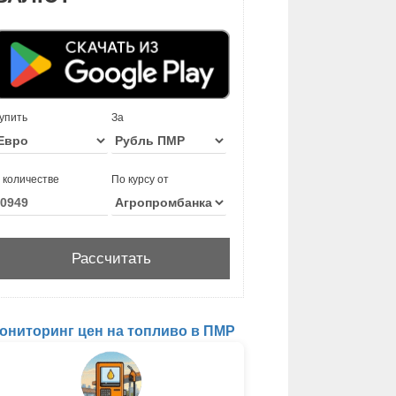
упить
За
 количестве
По курсу от
ониторинг цен на топливо в ПМР