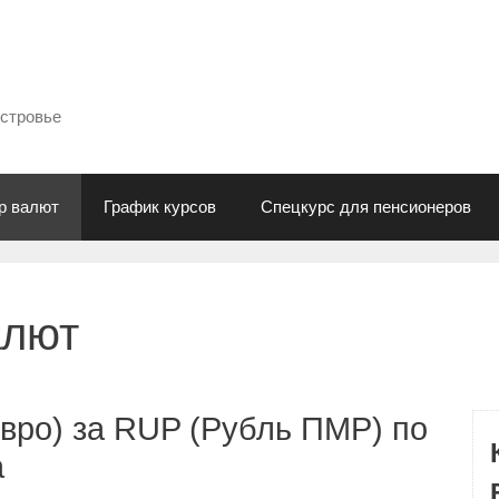
естровье
р валют
График курсов
Спецкурс для пенсионеров
алют
вро) за RUP (Рубль ПМР) по
а