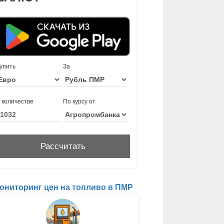
упить
За
 количестве
По курсу от
ониторинг цен на топливо в ПМР