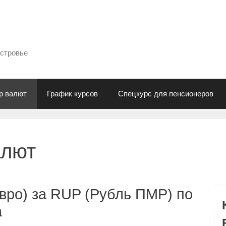
естровье
р валют
График курсов
Спецкурс для пенсионеров
алют
вро) за RUP (Рубль ПМР) по
а