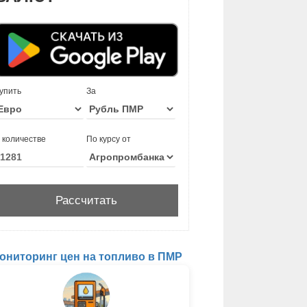
упить
За
 количестве
По курсу от
ониторинг цен на топливо в ПМР