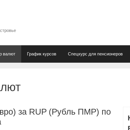
естровье
р валют
График курсов
Спецкурс для пенсионеров
алют
вро) за RUP (Рубль ПМР) по
а