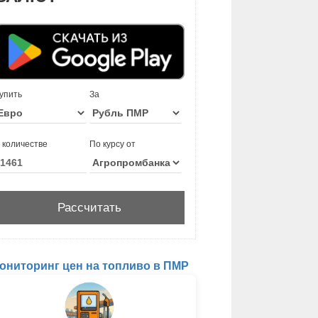
упить
За
 количестве
По курсу от
ониторинг цен на топливо в ПМР