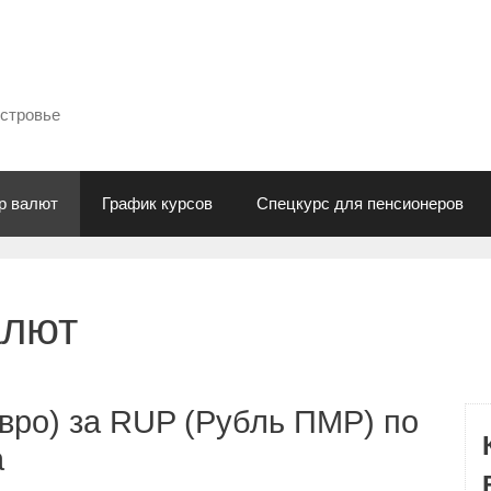
естровье
р валют
График курсов
Спецкурс для пенсионеров
алют
вро) за RUP (Рубль ПМР) по
а