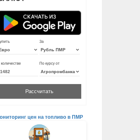
упить
За
 количестве
По курсу от
ониторинг цен на топливо в ПМР