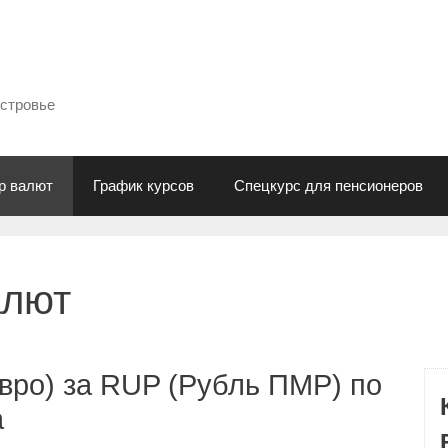
естровье
р валют
График курсов
Спецкурс для пенсионеров
алют
вро) за RUP (Рубль ПМР) по
а