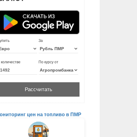
упить
За
 количестве
По курсу от
ониторинг цен на топливо в ПМР