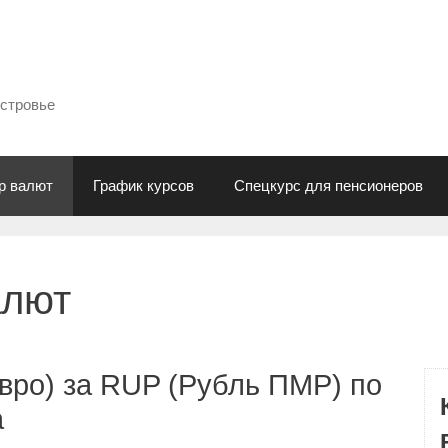
естровье
р валют
График курсов
Спецкурс для пенсионеров
алют
вро) за RUP (Рубль ПМР) по
а