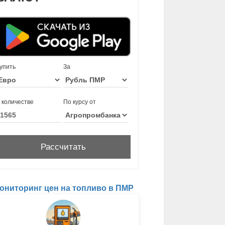
упить
За
 количестве
По курсу от
ониторинг цен на топливо в ПМР