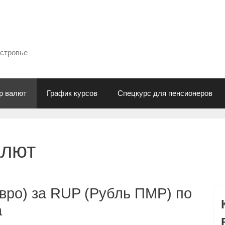
естровье
р валют
График курсов
Спецкурс для пенсионеров
алют
вро) за RUP (Рубль ПМР) по
а