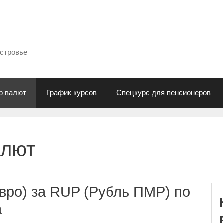
естровье
р валют
График курсов
Спецкурс для пенсионеров
алют
вро) за RUP (Рубль ПМР) по
а