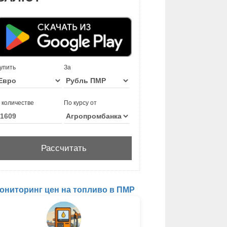
упить
За
 количестве
По курсу от
ониторинг цен на топливо в ПМР