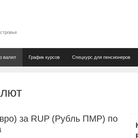
естровье
р валют
График курсов
Спецкурс для пенсионеров
алют
вро) за RUP (Рубль ПМР) по
а