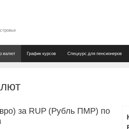
естровье
р валют
График курсов
Спецкурс для пенсионеров
алют
вро) за RUP (Рубль ПМР) по
а