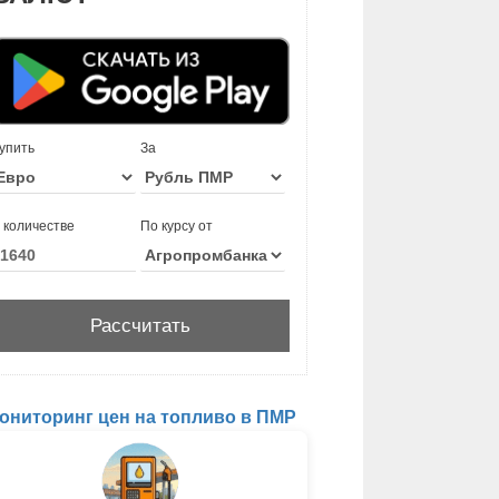
упить
За
 количестве
По курсу от
ониторинг цен на топливо в ПМР