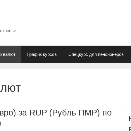
естровье
р валют
График курсов
Спецкурс для пенсионеров
алют
вро) за RUP (Рубль ПМР) по
а