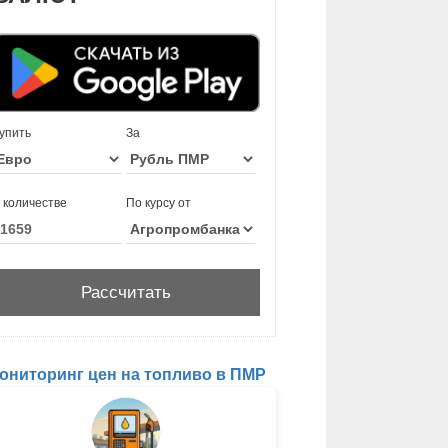
упить
За
 количестве
По курсу от
ониторинг цен на топливо в ПМР