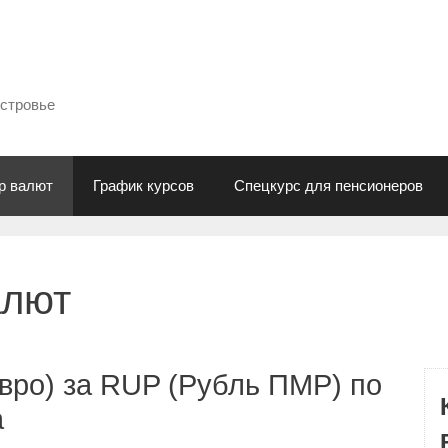
естровье
р валют
График курсов
Спецкурс для пенсионеров
алют
вро) за RUP (Рубль ПМР) по
а