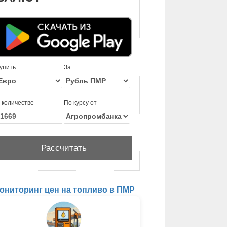
упить
За
 количестве
По курсу от
ониторинг цен на топливо в ПМР