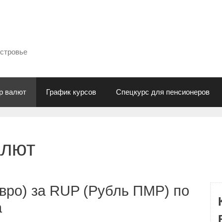
естровье
р валют
График курсов
Спецкурс для пенсионеров
алют
вро) за RUP (Рубль ПМР) по
а