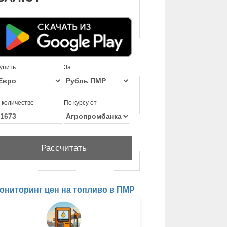
упить
За
 количестве
По курсу от
ониторинг цен на топливо в ПМР