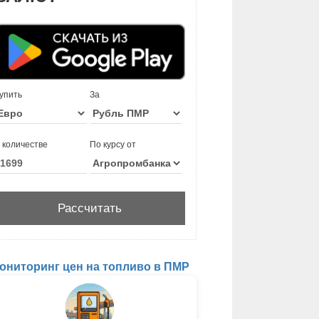
упить
За
 количестве
По курсу от
ониторинг цен на топливо в ПМР