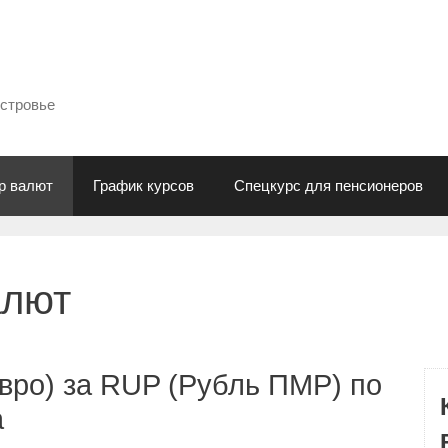
естровье
р валют
График курсов
Спецкурс для пенсионеров
алют
вро) за RUP (Рубль ПМР) по
а