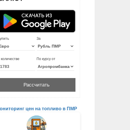
упить
За
 количестве
По курсу от
ониторинг цен на топливо в ПМР