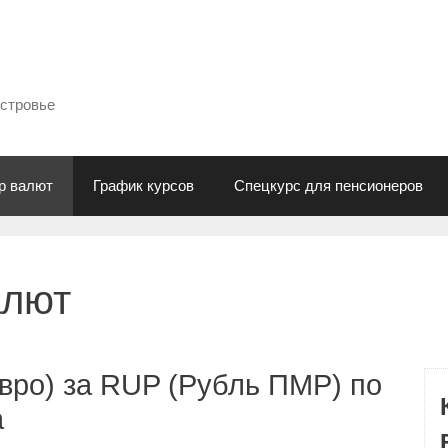
естровье
р валют
График курсов
Спецкурс для пенсионеров
алют
вро) за RUP (Рубль ПМР) по
а