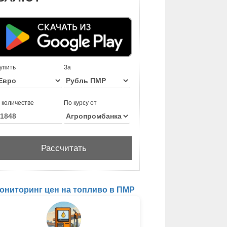
упить
За
 количестве
По курсу от
ониторинг цен на топливо в ПМР