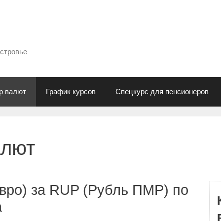
естровье
р валют
График курсов
Спецкурс для пенсионеров
алют
вро) за RUP (Рубль ПМР) по
а