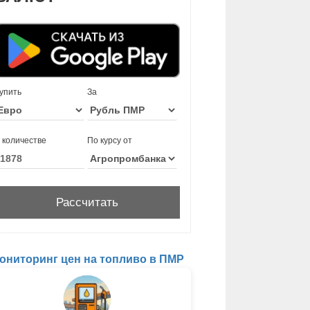
упить
За
 количестве
По курсу от
ониторинг цен на топливо в ПМР