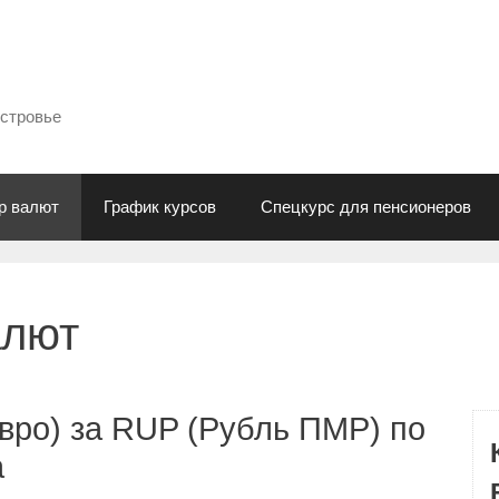
естровье
р валют
График курсов
Спецкурс для пенсионеров
алют
вро) за RUP (Рубль ПМР) по
а