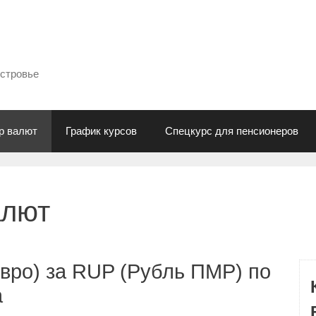
естровье
р валют
График курсов
Спецкурс для пенсионеров
алют
вро) за RUP (Рубль ПМР) по
а