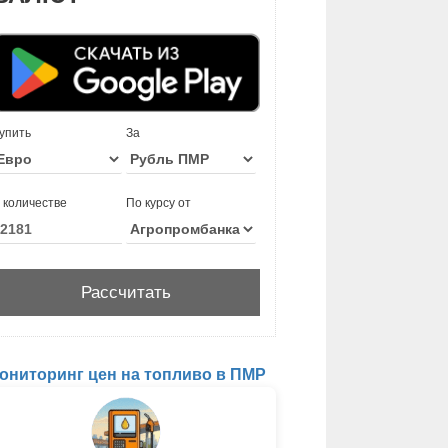
упить
За
 количестве
По курсу от
ониторинг цен на топливо в ПМР