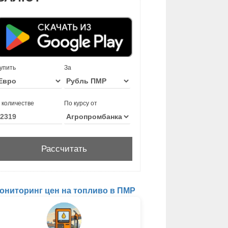
упить
За
 количестве
По курсу от
ониторинг цен на топливо в ПМР