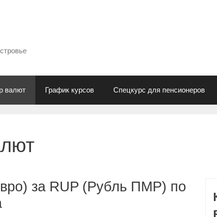
естровье
р валют
График курсов
Спецкурс для пенсионеров
алют
вро) за RUP (Рубль ПМР) по
а