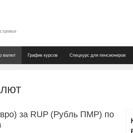
естровье
р валют
График курсов
Спецкурс для пенсионеров
алют
вро) за RUP (Рубль ПМР) по
а