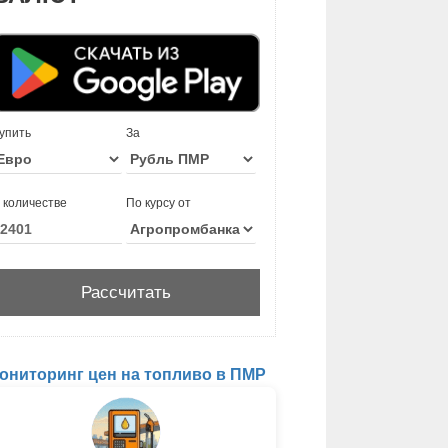
упить
За
 количестве
По курсу от
ониторинг цен на топливо в ПМР