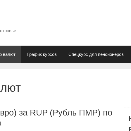
естровье
р валют
График курсов
Спецкурс для пенсионеров
алют
вро) за RUP (Рубль ПМР) по
а