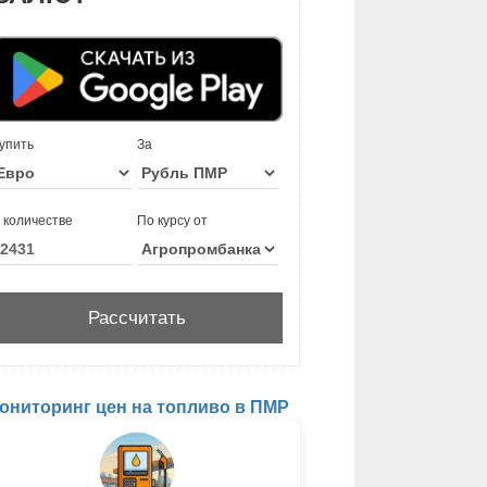
упить
За
 количестве
По курсу от
ониторинг цен на топливо в ПМР