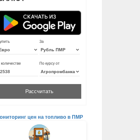
упить
За
 количестве
По курсу от
ониторинг цен на топливо в ПМР