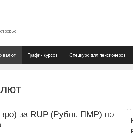
естровье
р валют
График курсов
Спецкурс для пенсионеров
алют
вро) за RUP (Рубль ПМР) по
а