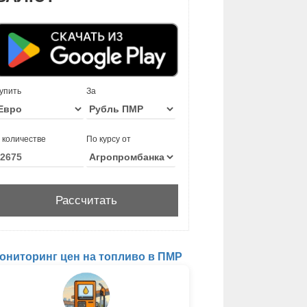
упить
За
 количестве
По курсу от
ониторинг цен на топливо в ПМР