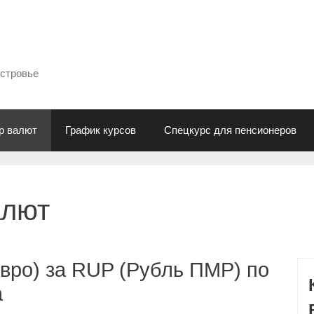
естровье
р валют
График курсов
Спецкурс для пенсионеров
алют
вро) за RUP (Рубль ПМР) по
а