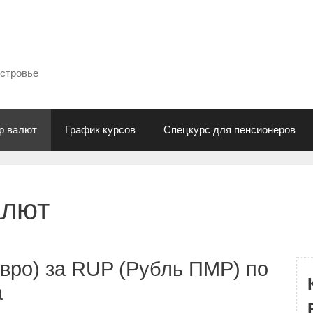
естровье
р валют
График курсов
Спецкурс для пенсионеров
алют
вро) за RUP (Рубль ПМР) по
а