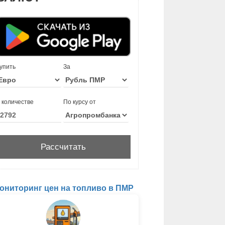
упить
За
 количестве
По курсу от
ониторинг цен на топливо в ПМР