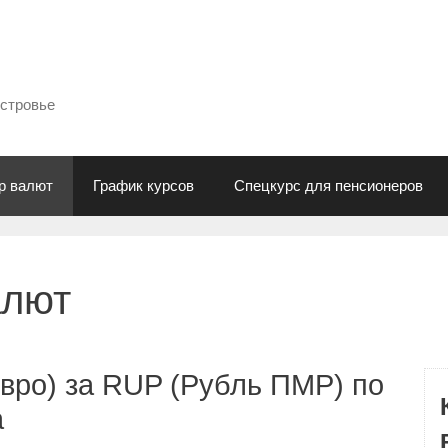
естровье
р валют
График курсов
Спецкурс для пенсионеров
алют
вро) за RUP (Рубль ПМР) по
а