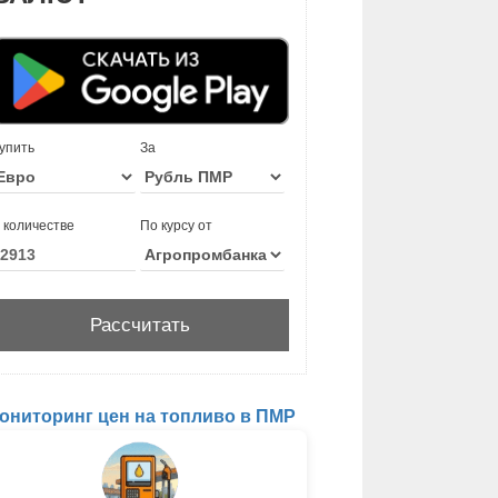
упить
За
 количестве
По курсу от
ониторинг цен на топливо в ПМР