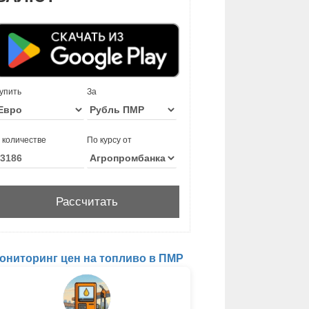
упить
За
 количестве
По курсу от
ониторинг цен на топливо в ПМР