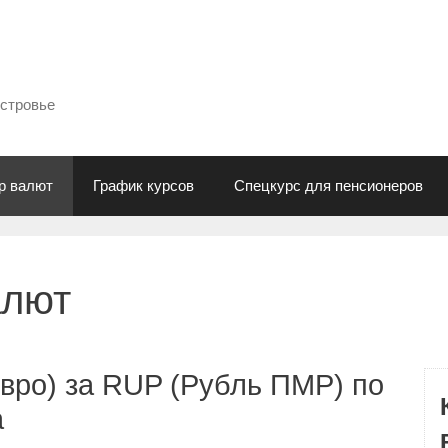
естровье
р валют
График курсов
Спецкурс для пенсионеров
алют
вро) за RUP (Рубль ПМР) по
а