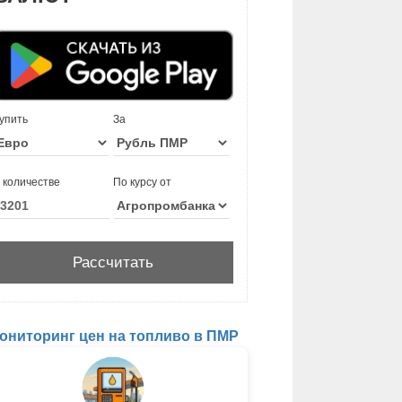
упить
За
 количестве
По курсу от
ониторинг цен на топливо в ПМР