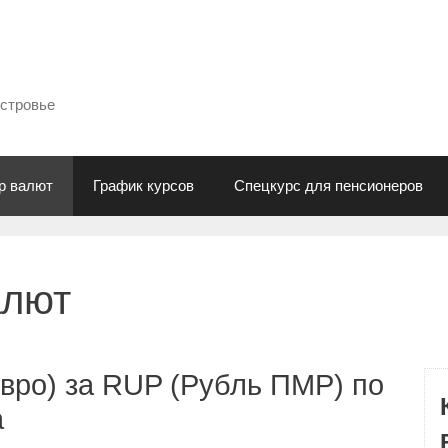
естровье
р валют
График курсов
Спецкурс для пенсионеров
алют
вро) за RUP (Рубль ПМР) по
а