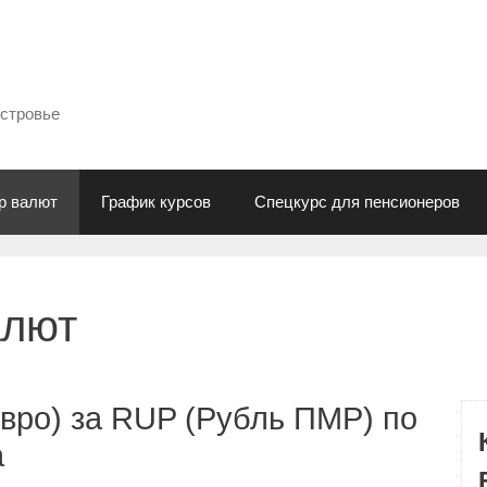
естровье
р валют
График курсов
Спецкурс для пенсионеров
алют
вро) за RUP (Рубль ПМР) по
а