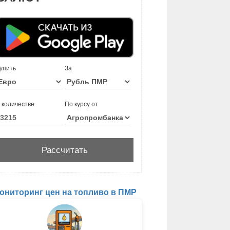
упить
За
 количестве
По курсу от
ониторинг цен на топливо в ПМР