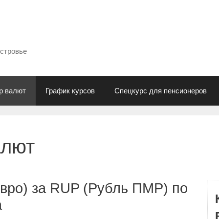
естровье
р валют
График курсов
Спецкурс для пенсионеров
алют
вро) за RUP (Рубль ПМР) по
а