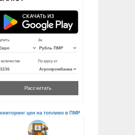
упить
За
 количестве
По курсу от
ониторинг цен на топливо в ПМР