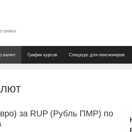
естровье
р валют
График курсов
Спецкурс для пенсионеров
алют
вро) за RUP (Рубль ПМР) по
а