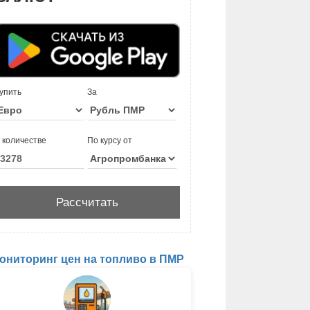
упить
За
 количестве
По курсу от
ониторинг цен на топливо в ПМР