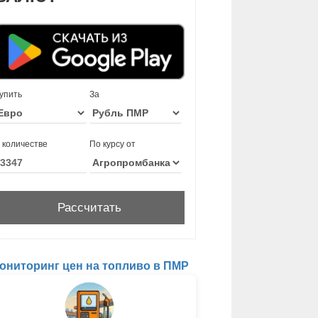
упить
За
 количестве
По курсу от
ониторинг цен на топливо в ПМР