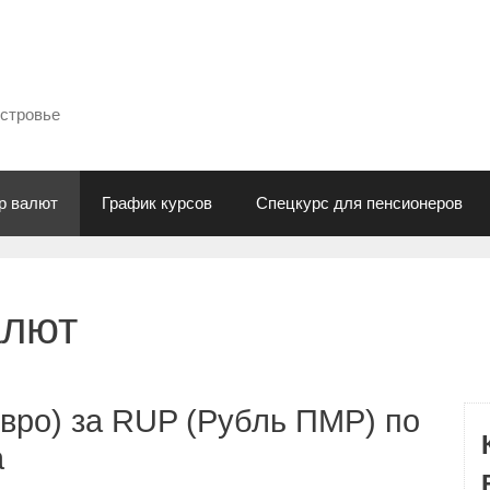
естровье
р валют
График курсов
Спецкурс для пенсионеров
алют
вро) за RUP (Рубль ПМР) по
а