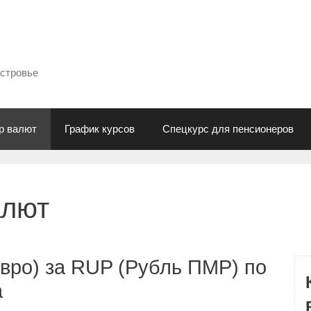
естровье
р валют
График курсов
Спецкурс для пенсионеров
алют
вро) за RUP (Рубль ПМР) по
а