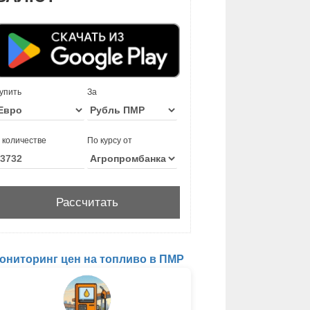
упить
За
 количестве
По курсу от
ониторинг цен на топливо в ПМР