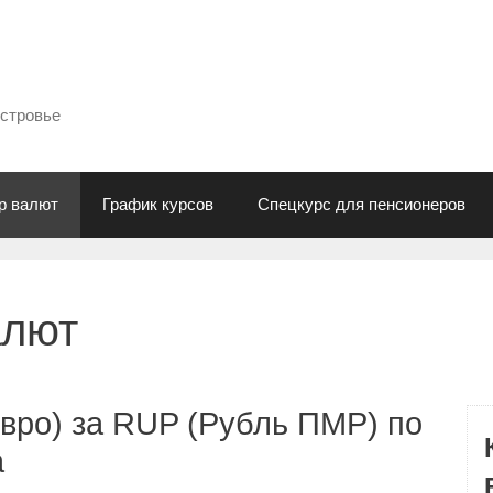
естровье
р валют
График курсов
Спецкурс для пенсионеров
алют
вро) за RUP (Рубль ПМР) по
а