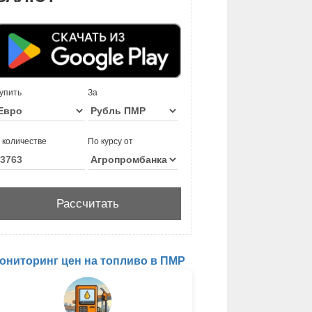
упить
За
 количестве
По курсу от
ониторинг цен на топливо в ПМР