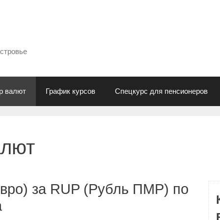
естровье
р валют
График курсов
Спецкурс для пенсионеров
алют
вро) за RUP (Рубль ПМР) по
а