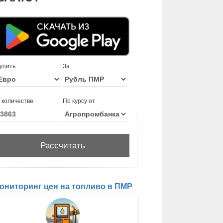
упить
За
 количестве
По курсу от
ониторинг цен на топливо в ПМР