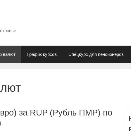
естровье
р валют
График курсов
Спецкурс для пенсионеров
алют
вро) за RUP (Рубль ПМР) по
а