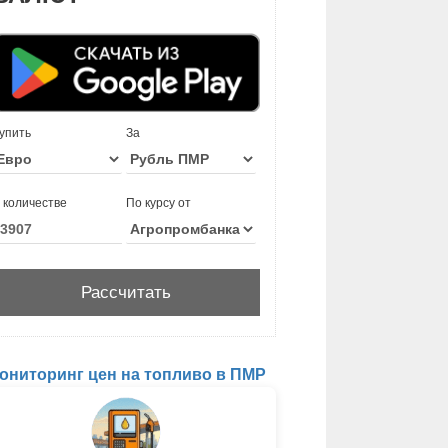
упить
За
 количестве
По курсу от
ониторинг цен на топливо в ПМР