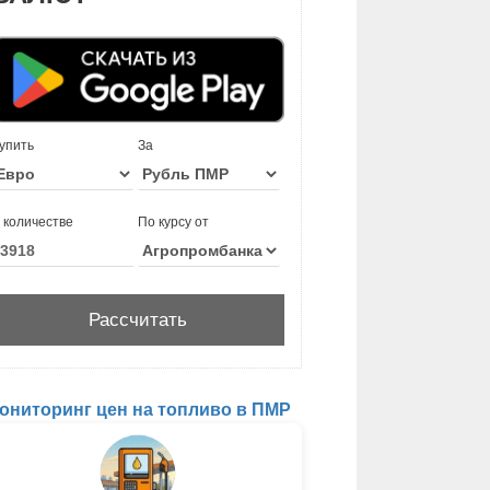
упить
За
 количестве
По курсу от
ониторинг цен на топливо в ПМР