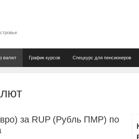
естровье
р валют
График курсов
Спецкурс для пенсионеров
алют
вро) за RUP (Рубль ПМР) по
а