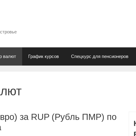
естровье
р валют
График курсов
Спецкурс для пенсионеров
алют
вро) за RUP (Рубль ПМР) по
а