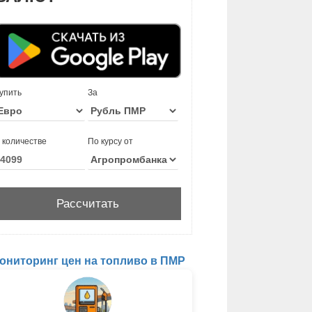
упить
За
 количестве
По курсу от
ониторинг цен на топливо в ПМР