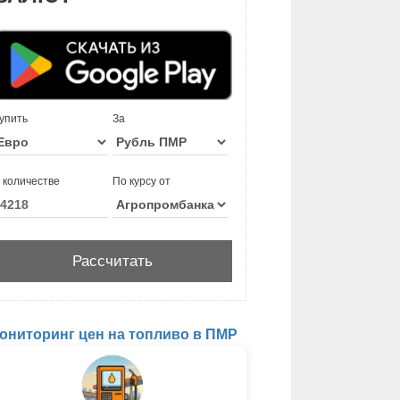
упить
За
 количестве
По курсу от
ониторинг цен на топливо в ПМР