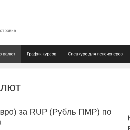
естровье
р валют
График курсов
Спецкурс для пенсионеров
алют
вро) за RUP (Рубль ПМР) по
а