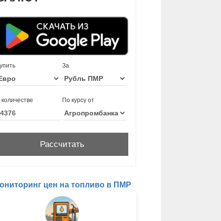
упить
За
 количестве
По курсу от
ониторинг цен на топливо в ПМР