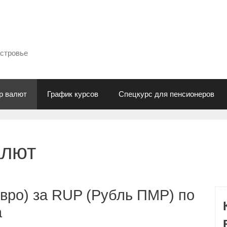
естровье
р валют
График курсов
Спецкурс для пенсионеров
алют
вро) за RUP (Рубль ПМР) по
а