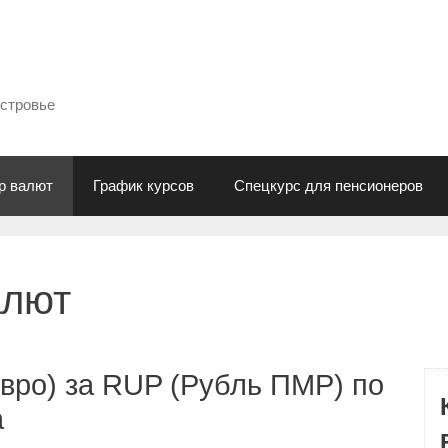
естровье
р валют
График курсов
Спецкурс для пенсионеров
алют
вро) за RUP (Рубль ПМР) по
а