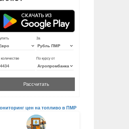
упить
За
 количестве
По курсу от
ониторинг цен на топливо в ПМР