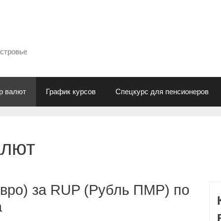
естровье
р валют
График курсов
Спецкурс для пенсионеров
алют
вро) за RUP (Рубль ПМР) по
а