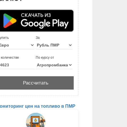
упить
За
 количестве
По курсу от
ониторинг цен на топливо в ПМР