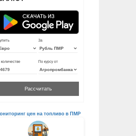
упить
За
 количестве
По курсу от
ониторинг цен на топливо в ПМР