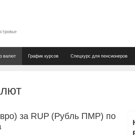
естровье
р валют
График курсов
Спецкурс для пенсионеров
алют
вро) за RUP (Рубль ПМР) по
а